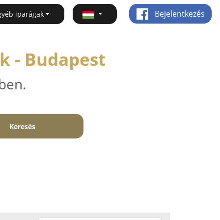
Bejelentkezés
gyéb iparágak
k - Budapest
ben.
Keresés