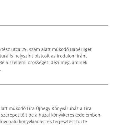
rtész utca 29. szám alatt működő Babérliget
urális helyszínt biztosít az irodalom iránt
Béla szellemi örökségét idézi meg, aminek
.
alatt működő Líra Újhegy Könyváruház a Líra
 szerepet tölt be a hazai könyvkereskedelemben.
nvonalú könyvkiadást és terjesztést tűzte