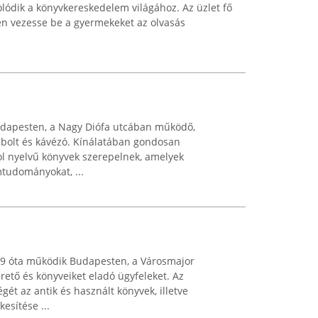
olódik a könyvkereskedelem világához. Az üzlet fő
en vezesse be a gyermekeket az olvasás
udapesten, a Nagy Diófa utcában működő,
sbolt és kávézó. Kínálatában gondosan
gol nyelvű könyvek szerepelnek, amelyek
mtudományokat, ...
09 óta működik Budapesten, a Városmajor
rető és könyveiket eladó ügyfeleket. Az
ét az antik és használt könyvek, illetve
esítése ...