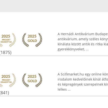
A Hernádi Antikvárium Budapes
antikvárium, amely széles köny
kínálata között antik és ritka 
gyerekkönyveket, ...
(1875)
A Scifimarket.hu egy online kön
irodalom kedvelőinek kínál átf
és képregények szerepelnek kín
lelkes ...
(841)