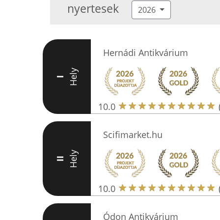
nyertesek
2026
Hernádi Antikvárium
Hely
I
10.0
Scifimarket.hu
Hely
II
10.0
Ódon Antikvárium