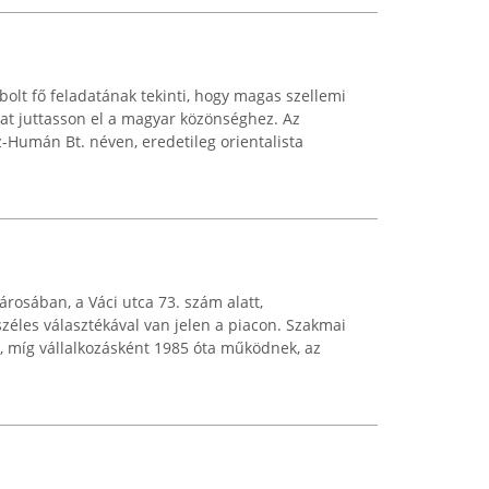
bolt fő feladatának tekinti, hogy magas szellemi
kat juttasson el a magyar közönséghez. Az
z-Humán Bt. néven, eredetileg orientalista
rosában, a Váci utca 73. szám alatt,
zéles választékával van jelen a piacon. Szakmai
, míg vállalkozásként 1985 óta működnek, az