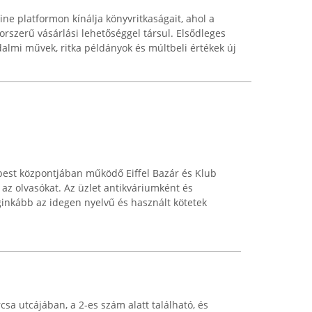
ne platformon kínálja könyvritkaságait, ahol a
korszerű vásárlási lehetőséggel társul. Elsődleges
dalmi művek, ritka példányok és múltbeli értékek új
pest központjában működő Eiffel Bazár és Klub
a az olvasókat. Az üzlet antikváriumként és
ginkább az idegen nyelvű és használt kötetek
sa utcájában, a 2-es szám alatt található, és