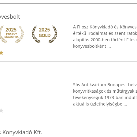
yvesbolt
A Filosz Könyvkiadó és Könyves
értékű irodalmat és szentirato
alapítás 2000-ben történt Filos
könyvesboltként ...
Sós Antikvárium Budapest belvá
könyvritkaságok és műtárgyak s
tevékenységük 1973-ban indult
aktuális üzlethelyiségbe ...
 Könyvkiadó Kft.