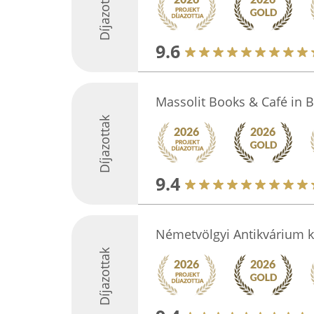
Díjazottak
9.6
Massolit Books & Café in 
Díjazottak
9.4
Németvölgyi Antikvárium k
Díjazottak