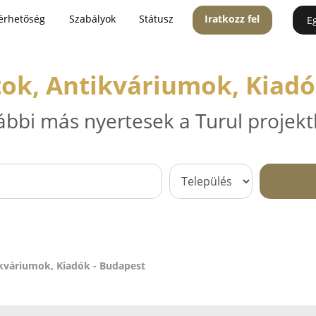
érhetőség
Szabályok
Státusz
Iratkozz fel
E
ok, Antikváriumok, Kiadó
ábbi más nyertesek a Turul projekt
kváriumok, Kiadók - Budapest