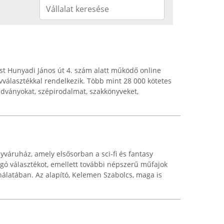
t Hunyadi János út 4. szám alatt működő online
vválasztékkal rendelkezik. Több mint 28 000 kötetes
kiadványokat, szépirodalmat, szakkönyveket,
yváruház, amely elsősorban a sci-fi és fantasy
ogó választékot, emellett további népszerű műfajok
álatában. Az alapító, Kelemen Szabolcs, maga is