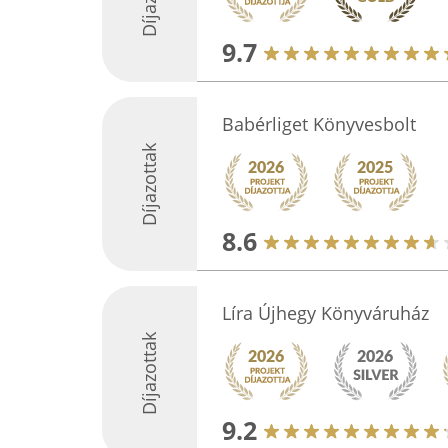
9.7
Babérliget Könyvesbolt
Díjazottak
8.6
Líra Újhegy Könyváruház
Díjazottak
9.2