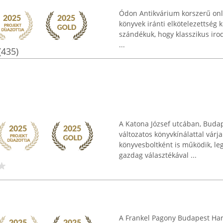
Ódon Antikvárium korszerű onli
könyvek iránti elkötelezettség 
szándékuk, hogy klasszikus iro
...
(435)
A Katona József utcában, Buda
változatos könyvkínálattal várj
könyvesboltként is működik, le
gazdag választékával ...
A Frankel Pagony Budapest Harc