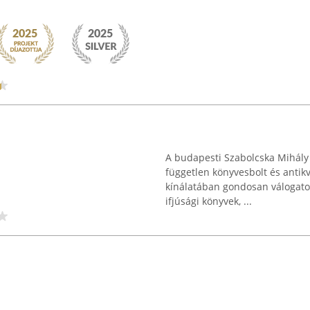
A budapesti Szabolcska Mihál
független könyvesbolt és antikv
kínálatában gondosan válogatot
ifjúsági könyvek, ...