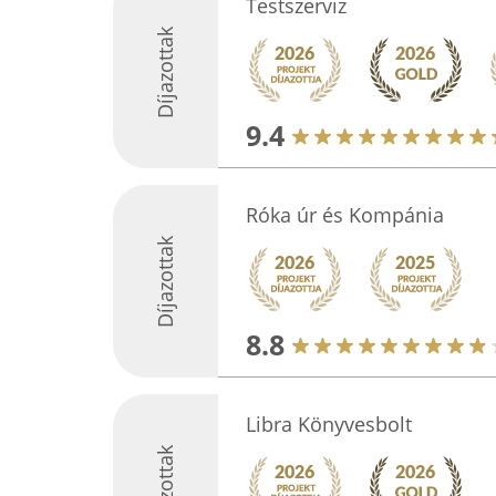
Testszerviz
Díjazottak
9.4
Róka úr és Kompánia
Díjazottak
8.8
Libra Könyvesbolt
Díjazottak