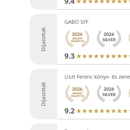
9.4
GABO SFF
Díjazottak
9.3
Liszt Ferenc könyv- és ze
Díjazottak
9.2