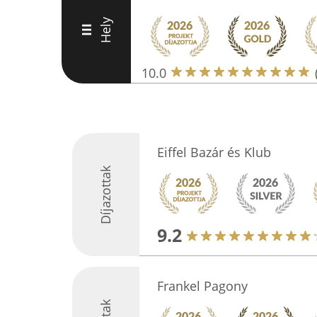
Hely
III
10.0
Eiffel Bazár és Klub
Díjazottak
9.2
Frankel Pagony