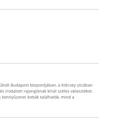
műbolt Budapest központjában, a Kölcsey utcában
és irodalom rajongóinak kínál széles választékot.
s könnyűzenei kották találhatók, mind a