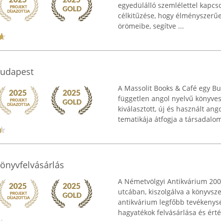
egyedülálló szemlélettel kapcs
célkitűzése, hogy élményszerű
örömeibe, segítve ...
Budapest
A Massolit Books & Café egy B
független angol nyelvű könyve
kiválasztott, új és használt an
tematikája átfogja a társadalo
önyvfelvásárlás
A Németvölgyi Antikvárium 20
utcában, kiszolgálva a könyvsze
antikvárium legfőbb tevékenység
hagyatékok felvásárlása és érték