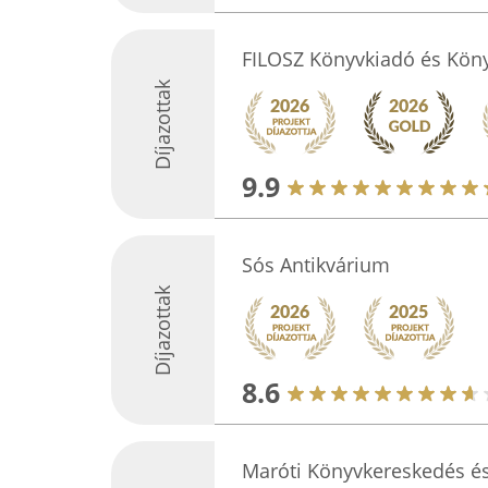
FILOSZ Könyvkiadó és Kön
Díjazottak
9.9
Sós Antikvárium
Díjazottak
8.6
Maróti Könyvkereskedés és