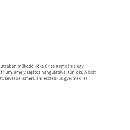
y utcában működő Róka úr és Kompánia egy
árium, amely sajátos hangulatával tűnik ki. A bolt
t, kevésbé ismert, ám esztétikus gyermek- és