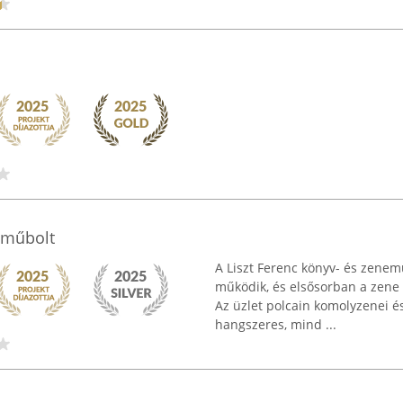
neműbolt
A Liszt Ferenc könyv- és zene
működik, és elsősorban a zene 
Az üzlet polcain komolyzenei é
hangszeres, mind ...