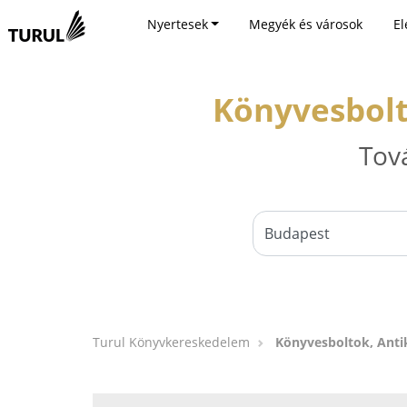
Nyertesek
Megyék és városok
El
Könyvesbolt
Tov
Turul Könyvkereskedelem
Könyvesboltok, Anti