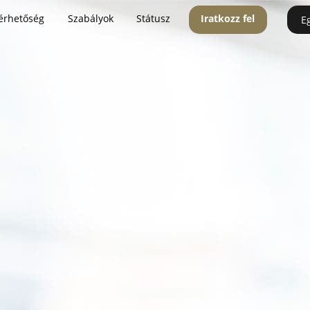
érhetőség
Szabályok
Státusz
Iratkozz fel
E