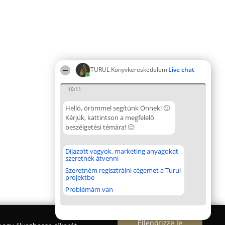
TURUL Könyvkereskedelem
Live chat
10:11
Helló, örömmel segítünk Önnek! 🙂
Kérjük, kattintson a megfelelő
beszélgetési témára! 🙂
Díjazott vagyok, marketing anyagokat
szeretnék átvenni
Szeretném regisztrálni cégemet a Turul
projektbe
Problémám van
Ellenőrizze le