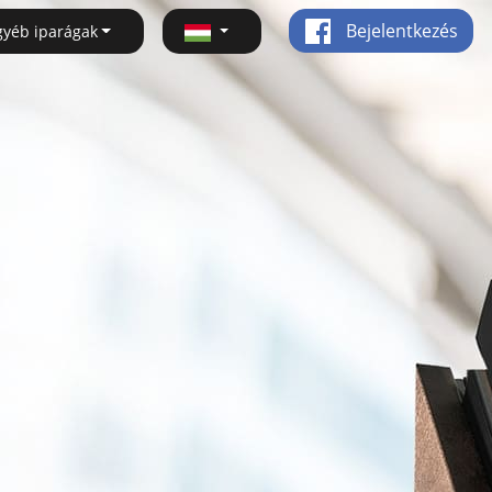
Bejelentkezés
gyéb iparágak