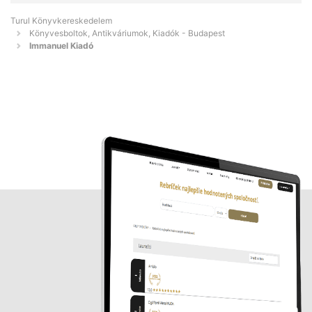
Turul Könyvkereskedelem
Könyvesboltok, Antikváriumok, Kiadók - Budapest
Immanuel Kiadó