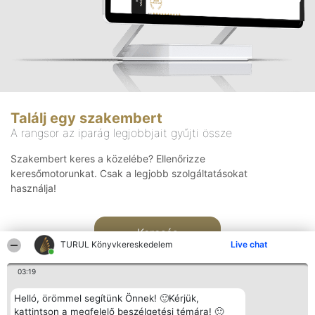
Találj egy szakembert
A rangsor az iparág legjobbjait gyűjti össze
Szakembert keres a közelébe? Ellenőrizze
keresőmotorunkat. Csak a legjobb szolgáltatásokat
használja!
Keresés
TURUL Könyvkereskedelem
Live chat
03:19
Helló, örömmel segítünk Önnek! 🙂Kérjük,
kattintson a megfelelő beszélgetési témára! 🙂