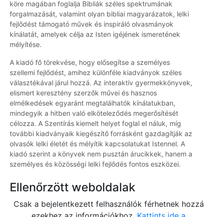
köre magában foglalja Bibliák széles spektrumának
forgalmazását, valamint olyan bibliai magyarázatok, lelki
fejlődést támogató művek és inspiráló olvasmányok
kínálatát, amelyek célja az Isten igéjének ismeretének
mélyítése.
A kiadó fő törekvése, hogy elősegítse a személyes
szellemi fejlődést, amihez különféle kiadványok széles
választékával járul hozzá. Az interaktív gyermekkönyvek,
elismert keresztény szerzők művei és hasznos
elmélkedések egyaránt megtalálhatók kínálatukban,
mindegyik a hitben való elköteleződés megerősítését
célozza. A Szentírás kiemelt helyet foglal el náluk, míg
további kiadványaik kiegészítő forrásként gazdagítják az
olvasók lelki életét és mélyítik kapcsolatukat Istennel. A
kiadó szerint a könyvek nem pusztán árucikkek, hanem a
személyes és közösségi lelki fejlődés fontos eszközei.
Ellenőrzött weboldalak
Csak a bejelentkezett felhasználók férhetnek hozzá
ezekhez az információkhoz.
Kattints ide a