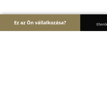
Ez az Ön vállalkozása?
Ellenő
Turul Könyvkereskedelem
Könyvesboltok, Antik
Szőnyi Antikváriuma Bt.
8.9
(19)
Budapest, Ipoly u. 18