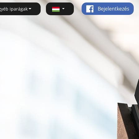
Bejelentkezés
gyéb iparágak