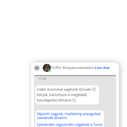
TURUL Könyvkereskedelem
Live chat
17:54
Helló, örömmel segítünk Önnek! 🙂
Kérjük, kattintson a megfelelő
beszélgetési témára! 🙂
Díjazott vagyok, marketing anyagokat
szeretnék átvenni
Szeretném regisztrálni cégemet a Turul