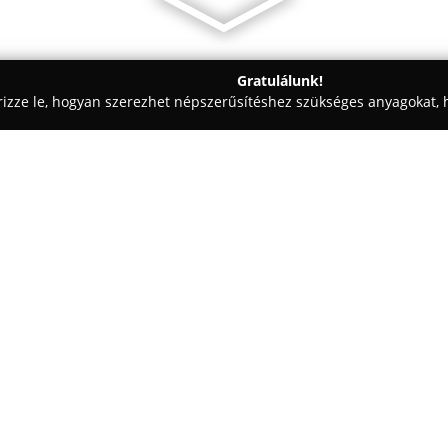
Gratulálunk!
rizze le, hogyan szerezhet népszerűsítéshez szükséges anyagokat, h
váriumok, Kiadók - Budapest
Szőnyi Antikváriuma Bt.
Egy cég:
Szőnyi Antikváriuma
1992 óta 
alatt. Az antikvárium, amely tö
meghatározó szerepet tölt be 
középpontjában régi könyvek, 
értékesítése áll, amelyeket év
árveréseken bonyolítanak le.