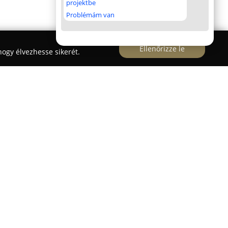
projektbe
Problémám van
Ellenőrizze le
ogy élvezhesse sikerét.
működik Budapesten, az Ipoly utca 18. szám
bb évtizedes tapasztalattal rendelkezik,
a hazai könyvkereskedelemben. Tevékenysége
metszetek és térképek aukciókon történő
ente több alkalommal rendezett, magas színvonalú