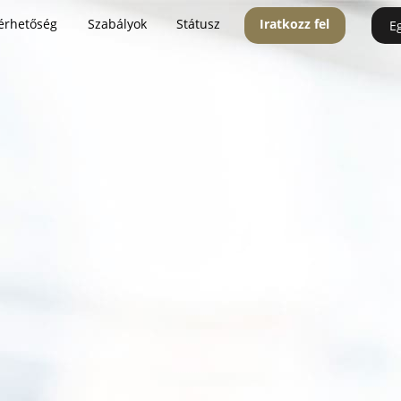
érhetőség
Szabályok
Státusz
Iratkozz fel
E