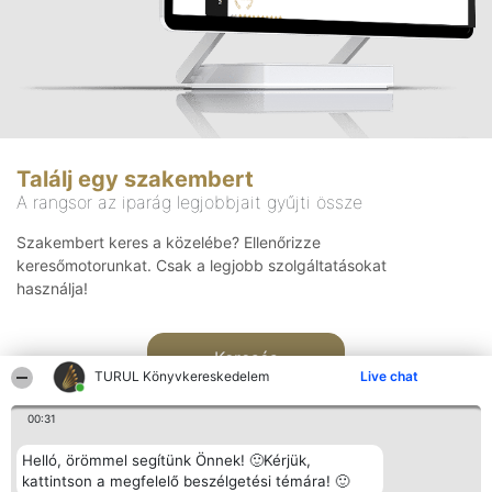
Találj egy szakembert
A rangsor az iparág legjobbjait gyűjti össze
Szakembert keres a közelébe? Ellenőrizze
keresőmotorunkat. Csak a legjobb szolgáltatásokat
használja!
Keresés
TURUL Könyvkereskedelem
Live chat
00:31
Helló, örömmel segítünk Önnek! 🙂Kérjük,
kattintson a megfelelő beszélgetési témára! 🙂