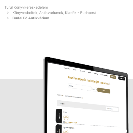
Turul Könyvkereskedelem
Könyvesboltok, Antikváriumok, Kiadók - Budapest
Budai Fő Antikvárium