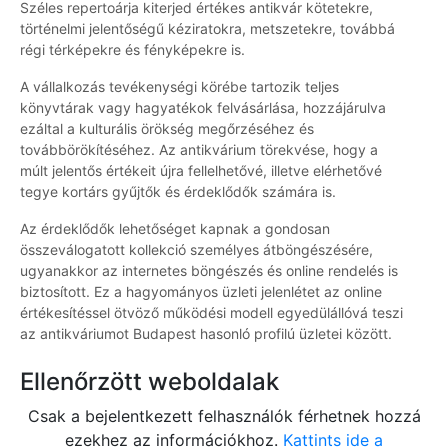
Széles repertoárja kiterjed értékes antikvár kötetekre,
történelmi jelentőségű kéziratokra, metszetekre, továbbá
régi térképekre és fényképekre is.
A vállalkozás tevékenységi körébe tartozik teljes
könyvtárak vagy hagyatékok felvásárlása, hozzájárulva
ezáltal a kulturális örökség megőrzéséhez és
továbbörökítéséhez. Az antikvárium törekvése, hogy a
múlt jelentős értékeit újra fellelhetővé, illetve elérhetővé
tegye kortárs gyűjtők és érdeklődők számára is.
Az érdeklődők lehetőséget kapnak a gondosan
összeválogatott kollekció személyes átböngészésére,
ugyanakkor az internetes böngészés és online rendelés is
biztosított. Ez a hagyományos üzleti jelenlétet az online
értékesítéssel ötvöző működési modell egyedülállóvá teszi
az antikváriumot Budapest hasonló profilú üzletei között.
Ellenőrzött weboldalak
Csak a bejelentkezett felhasználók férhetnek hozzá
ezekhez az információkhoz.
Kattints ide a