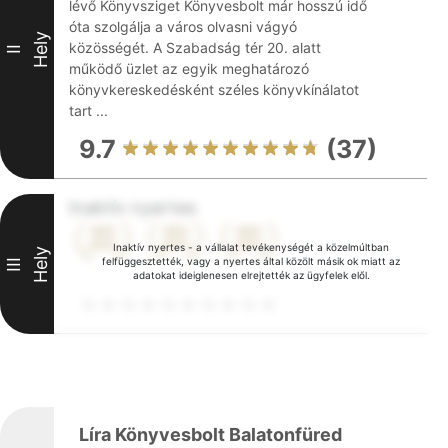
lévő Könyvsziget Könyvesbolt már hosszú idő
óta szolgálja a város olvasni vágyó
Hely
közösségét. A Szabadság tér 20. alatt
II
működő üzlet az egyik meghatározó
könyvkereskedésként széles könyvkínálatot
tart ...
9.7
(37)
Inaktív nyertes
Inaktív nyertes - a vállalat tevékenységét a közelmúltban
Hely
felfüggesztették, vagy a nyertes által közölt másik ok miatt az
III
adatokat ideiglenesen elrejtették az ügyfelek elől.
Líra Könyvesbolt Balatonfüred