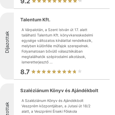
9.2
Talentum Kft.
A Várpalotán, a Szent István út 17. alatt
Díjazottak
található Talentum Kft. könyvkereskedelmi
egysége változatos kínálattal rendelkezik,
melyben különféle műfajok szerepelnek.
Folyamatosan bővülő választékában
megtalálhatók szépirodalmi alkotások,
ismeretterjesztő ...
8.7
Szaléziánum Könyv és Ajándékbolt
A Szaléziánum Könyv és Ajándékbolt
Díjazottak
Veszprém központjában, a Jutasi út 18/2
alatt, a Veszprémi Érseki Főiskola