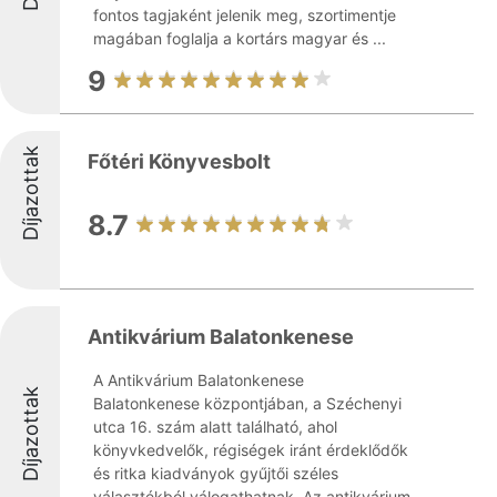
fontos tagjaként jelenik meg, szortimentje
magában foglalja a kortárs magyar és ...
9
Díjazottak
Főtéri Könyvesbolt
8.7
Antikvárium Balatonkenese
A Antikvárium Balatonkenese
Díjazottak
Balatonkenese központjában, a Széchenyi
utca 16. szám alatt található, ahol
könyvkedvelők, régiségek iránt érdeklődők
és ritka kiadványok gyűjtői széles
választékból válogathatnak. Az antikvárium