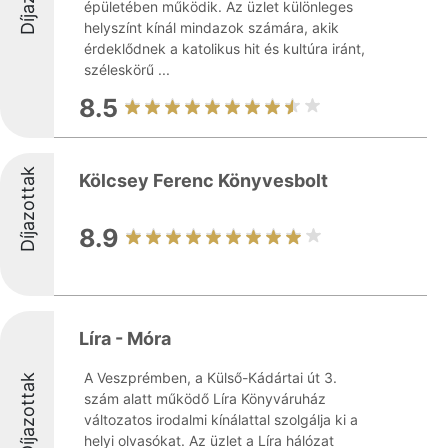
épületében működik. Az üzlet különleges
helyszínt kínál mindazok számára, akik
érdeklődnek a katolikus hit és kultúra iránt,
széleskörű ...
8.5
Díjazottak
Kölcsey Ferenc Könyvesbolt
8.9
Líra - Móra
A Veszprémben, a Külső-Kádártai út 3.
Díjazottak
szám alatt működő Líra Könyváruház
változatos irodalmi kínálattal szolgálja ki a
helyi olvasókat. Az üzlet a Líra hálózat