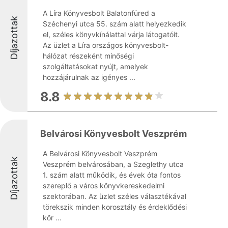
A Líra Könyvesbolt Balatonfüred a
Díjazottak
Széchenyi utca 55. szám alatt helyezkedik
el, széles könyvkínálattal várja látogatóit.
Az üzlet a Líra országos könyvesbolt-
hálózat részeként minőségi
szolgáltatásokat nyújt, amelyek
hozzájárulnak az igényes ...
8.8
Belvárosi Könyvesbolt Veszprém
A Belvárosi Könyvesbolt Veszprém
Díjazottak
Veszprém belvárosában, a Szeglethy utca
1. szám alatt működik, és évek óta fontos
szereplő a város könyvkereskedelmi
szektorában. Az üzlet széles választékával
törekszik minden korosztály és érdeklődési
kör ...