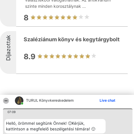
szinte minden korosztálynak ...
8
Díjazottak
Szaléziánum könyv és kegytárgybolt
8.9
TURUL Könyvkereskedelem
Live chat
Más cégek a környéken
07:09
Helló, örömmel segítünk Önnek! 🙂Kérjük,
Rangsorszervező
Népszavazás
Elérhetőség
kattintson a megfelelő beszélgetési témára! 🙂
SC Beautiful Company S.R.L.
Nyertesek
Elérhetőség