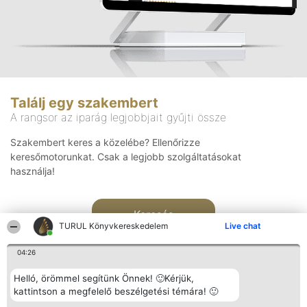
Találj egy szakembert
A rangsor az iparág legjobbjait gyűjti össze
Szakembert keres a közelébe? Ellenőrizze
keresőmotorunkat. Csak a legjobb szolgáltatásokat
használja!
Keresés
TURUL Könyvkereskedelem
Live chat
04:26
Helló, örömmel segítünk Önnek! 🙂Kérjük,
kattintson a megfelelő beszélgetési témára! 🙂