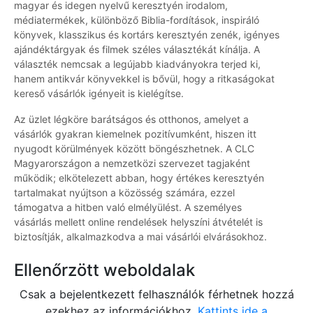
magyar és idegen nyelvű keresztyén irodalom,
médiatermékek, különböző Biblia-fordítások, inspiráló
könyvek, klasszikus és kortárs keresztyén zenék, igényes
ajándéktárgyak és filmek széles választékát kínálja. A
választék nemcsak a legújabb kiadványokra terjed ki,
hanem antikvár könyvekkel is bővül, hogy a ritkaságokat
kereső vásárlók igényeit is kielégítse.
Az üzlet légköre barátságos és otthonos, amelyet a
vásárlók gyakran kiemelnek pozitívumként, hiszen itt
nyugodt körülmények között böngészhetnek. A CLC
Magyarországon a nemzetközi szervezet tagjaként
működik; elkötelezett abban, hogy értékes keresztyén
tartalmakat nyújtson a közösség számára, ezzel
támogatva a hitben való elmélyülést. A személyes
vásárlás mellett online rendelések helyszíni átvételét is
biztosítják, alkalmazkodva a mai vásárlói elvárásokhoz.
Ellenőrzött weboldalak
Csak a bejelentkezett felhasználók férhetnek hozzá
ezekhez az információkhoz.
Kattints ide a