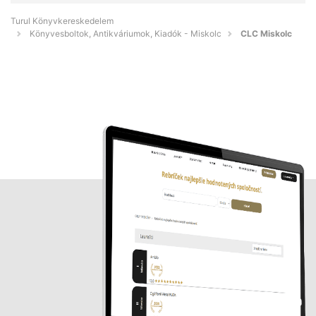
Turul Könyvkereskedelem
Könyvesboltok, Antikváriumok, Kiadók - Miskolc
CLC Miskolc