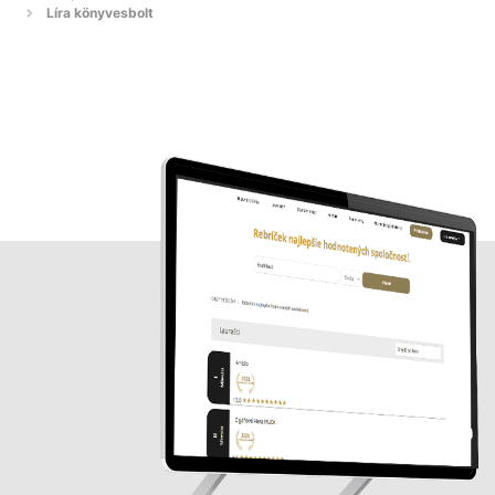
Líra könyvesbolt