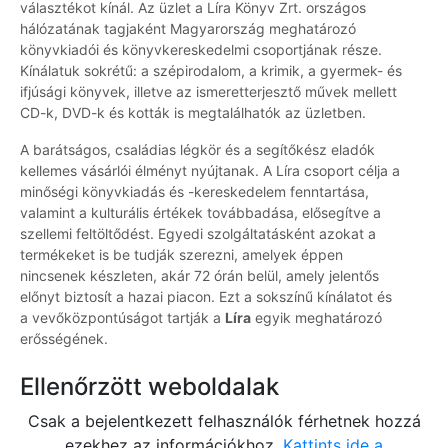
választékot kínál. Az üzlet a Líra Könyv Zrt. országos
hálózatának tagjaként Magyarország meghatározó
könyvkiadói és könyvkereskedelmi csoportjának része.
Kínálatuk sokrétű: a szépirodalom, a krimik, a gyermek- és
ifjúsági könyvek, illetve az ismeretterjesztő művek mellett
CD-k, DVD-k és kották is megtalálhatók az üzletben.
A barátságos, családias légkör és a segítőkész eladók
kellemes vásárlói élményt nyújtanak. A Líra csoport célja a
minőségi könyvkiadás és -kereskedelem fenntartása,
valamint a kulturális értékek továbbadása, elősegítve a
szellemi feltöltődést. Egyedi szolgáltatásként azokat a
termékeket is be tudják szerezni, amelyek éppen
nincsenek készleten, akár 72 órán belül, amely jelentős
előnyt biztosít a hazai piacon. Ezt a sokszínű kínálatot és
a vevőközpontúságot tartják a
Líra
egyik meghatározó
erősségének.
Ellenőrzött weboldalak
Csak a bejelentkezett felhasználók férhetnek hozzá
ezekhez az információkhoz.
Kattints ide a