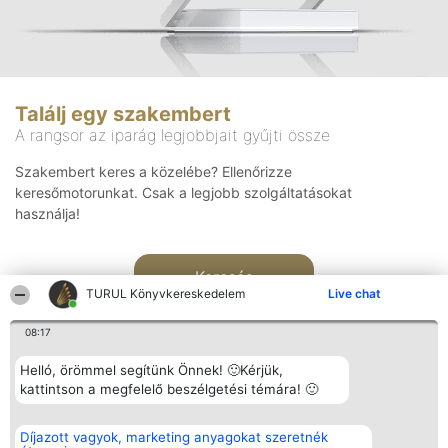
Találj egy szakembert
A rangsor az iparág legjobbjait gyűjti össze
Szakembert keres a közelébe? Ellenőrizze
keresőmotorunkat. Csak a legjobb szolgáltatásokat
használja!
Keresés
TURUL Könyvkereskedelem
Live chat
08:17
Helló, örömmel segítünk Önnek! 🙂Kérjük,
kattintson a megfelelő beszélgetési témára! 🙂
Rangsorszervező
Népszavazás
Elérhetőség
Díjazott vagyok, marketing anyagokat szeretnék
SC Beautiful Company S.R.L.
Nyertesek
Elérhetőség