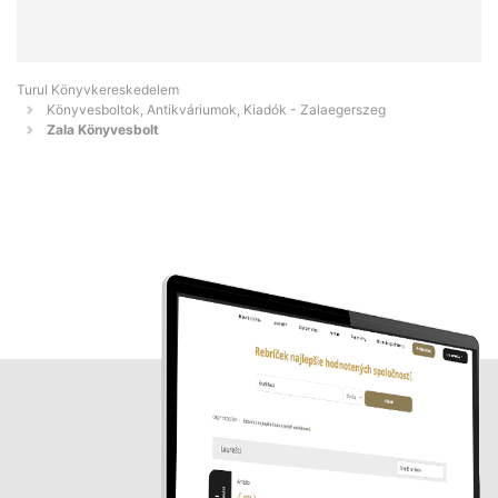
Turul Könyvkereskedelem
Könyvesboltok, Antikváriumok, Kiadók - Zalaegerszeg
Zala Könyvesbolt