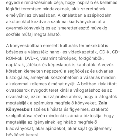
egyedi elrendezésének célja, hogy inspiráló és kellemes
légkört teremtsen mindazoknak, akik szeretnének
elmélyülni az olvasásban. A kínálatban a szépirodalmi
alkotásoktól kezdve a szakmai kiadványokon át a
gyermekkönyvekig és az ismeretterjesztő művekig
sokféle műfaj megtalálható.
A könyvesboltban emellett kulturális termékekből is
bőséges a választék: hang- és videokazetták, CD-k, CD-
ROM-ok, DVD-k, valamint térképek, földgömbök,
naptárak, játékok és képeslapok is kaphatók. A vevők
körében kiemelten népszerű a segítőkész és udvarias
kiszolgálás, amelynek köszönhetően a vásárlás minden
alkalommal kellemes élményt nyújt. A boltban kialakított
olvasósarok nyugodt teret kínál a válogatáshoz és az
olvasáshoz, ezzel hozzájárulva ahhoz, hogy a látogatók
megtalálják a számukra megfelelő könyveket.
Zala
Könyvesbolt
széles kínálata és figyelmes, szakértő
szolgáltatása révén mindenki számára biztosítja, hogy
megtalálja az igényeinek leginkább megfelelő
kiadványokat, akár ajándékot, akár saját gyűjtemény
bővítését keresi.