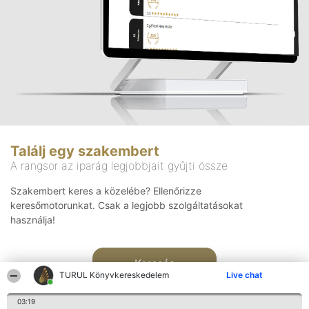
Találj egy szakembert
A rangsor az iparág legjobbjait gyűjti össze
Szakembert keres a közelébe? Ellenőrizze
keresőmotorunkat. Csak a legjobb szolgáltatásokat
használja!
Keresés
TURUL Könyvkereskedelem
Live chat
03:19