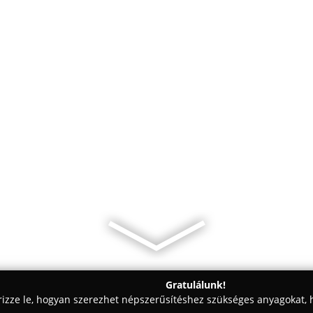
Gratulálunk!
rizze le, hogyan szerezhet népszerűsítéshez szükséges anyagokat, h