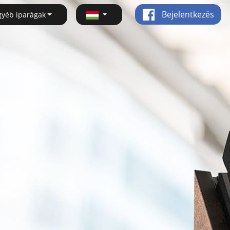
Bejelentkezés
gyéb iparágak