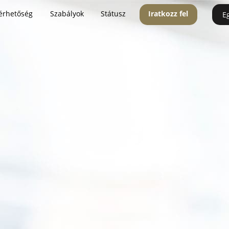
érhetőség
Szabályok
Státusz
Iratkozz fel
E