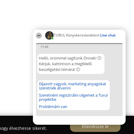
TURUL Könyvkereskedelem
Live chat
17:45
Helló, örömmel segítünk Önnek! 🙂
Kérjük, kattintson a megfelelő
beszélgetési témára! 🙂
Díjazott vagyok, marketing anyagokat
szeretnék átvenni
Szeretném regisztrálni cégemet a Turul
projektbe
Problémám van
Ellenőrizze le
ogy élvezhesse sikerét.