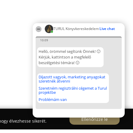
TURUL Könyvkereskedelem
Live chat
10:09
Helló, örömmel segítünk Önnek! 🙂
Kérjük, kattintson a megfelelő
beszélgetési témára! 🙂
Díjazott vagyok, marketing anyagokat
szeretnék átvenni
Szeretném regisztrálni cégemet a Turul
projektbe
Problémám van
Ellenőrizze le
ogy élvezhesse sikerét.