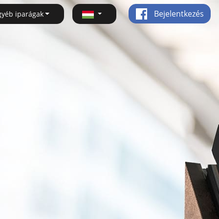
Bejelentkezés
gyéb iparágak