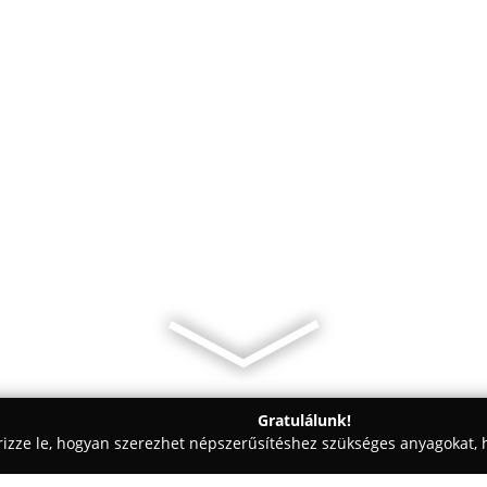
Gratulálunk!
rizze le, hogyan szerezhet népszerűsítéshez szükséges anyagokat, h