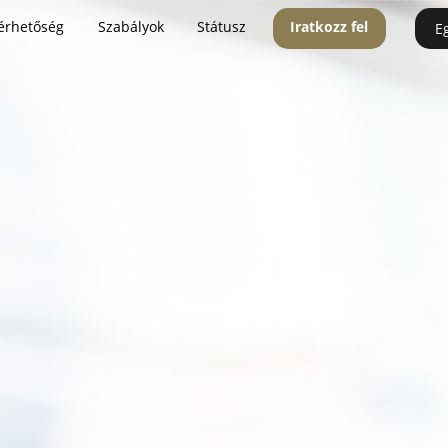
érhetőség
Szabályok
Státusz
Iratkozz fel
E