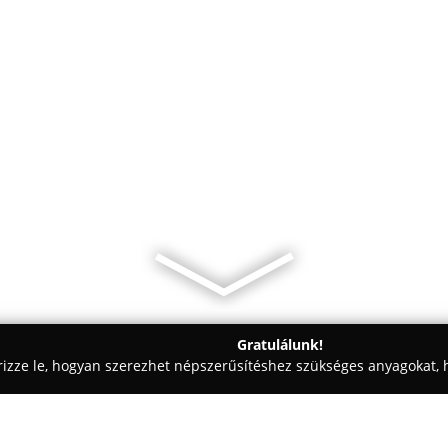
Gratulálunk!
rizze le, hogyan szerezhet népszerűsítéshez szükséges anyagokat, h
váriumok, Kiadók - Borsod-Abaúj-Zemplén
Könyvtündér