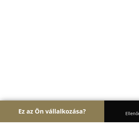
Ez az Ön vállalkozása?
Ellenő
Turul Könyvkereskedelem
Könyvesboltok, Antik