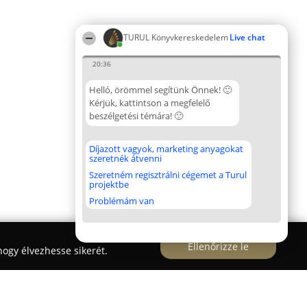
TURUL Könyvkereskedelem
Live chat
20:36
Helló, örömmel segítünk Önnek! 🙂
Kérjük, kattintson a megfelelő
beszélgetési témára! 🙂
Díjazott vagyok, marketing anyagokat
szeretnék átvenni
Szeretném regisztrálni cégemet a Turul
projektbe
Problémám van
Ellenőrizze le
ogy élvezhesse sikerét.