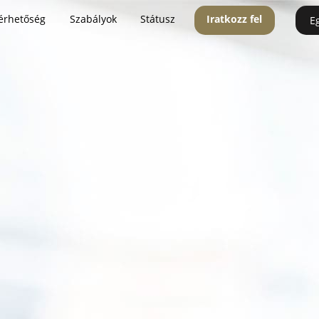
érhetőség
Szabályok
Státusz
Iratkozz fel
E