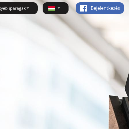
Bejelentkezés
gyéb iparágak