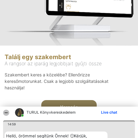
Találj egy szakembert
A rangsor az iparág legjobbjait gyűjti össze
Szakembert keres a közelébe? Ellenőrizze
keresőmotorunkat. Csak a legjobb szolgáltatásokat
használja!
Keresés
TURUL Könyvkereskedelem
Live chat
14:59
Helló, örömmel segítünk Önnek! 🙂Kérjük,