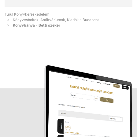
Turul Könyvkereskedelem
Könyvesboltok, Antikváriumok, Kiadók - Budapest
Könyvbánya - Betti szekér