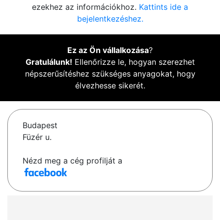
ezekhez az információkhoz.
Kattints ide a
bejelentkezéshez.
Ez az Ön vállalkozása
?
Gratulálunk!
Ellenőrizze le, hogyan szerezhet
népszerűsítéshez szükséges anyagokat, hogy
élvezhesse sikerét.
Budapest
Füzér u.
Nézd meg a cég profilját a