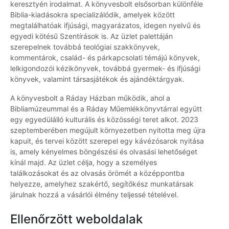
keresztyén irodalmat. A könyvesbolt elsősorban különféle
Biblia-kiadásokra specializálódik, amelyek között
megtalálhatóak ifjúsági, magyarázatos, idegen nyelvű és
egyedi kötésű Szentírások is. Az üzlet palettáján
szerepelnek továbbá teológiai szakkönyvek,
kommentárok, család- és párkapcsolati témájú könyvek,
lelkigondozói kézikönyvek, továbbá gyermek- és ifjúsági
könyvek, valamint társasjátékok és ajándéktárgyak.
A könyvesbolt a Ráday Házban működik, ahol a
Bibliamúzeummal és a Ráday Műemlékkönyvtárral együtt
egy egyedülálló kulturális és közösségi teret alkot. 2023
szeptemberében megújult környezetben nyitotta meg újra
kapuit, és tervei között szerepel egy kávézósarok nyitása
is, amely kényelmes böngészési és olvasási lehetőséget
kínál majd. Az üzlet célja, hogy a személyes
találkozásokat és az olvasás örömét a középpontba
helyezze, amelyhez szakértő, segítőkész munkatársak
járulnak hozzá a vásárlói élmény teljessé tételével.
Ellenőrzött weboldalak