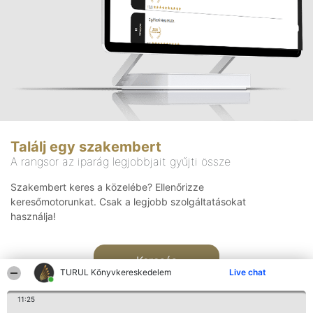
Találj egy szakembert
A rangsor az iparág legjobbjait gyűjti össze
Szakembert keres a közelébe? Ellenőrizze
keresőmotorunkat. Csak a legjobb szolgáltatásokat
használja!
Keresés
TURUL Könyvkereskedelem
Live chat
11:25