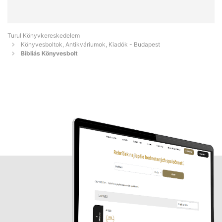
Turul Könyvkereskedelem
Könyvesboltok, Antikváriumok, Kiadók - Budapest
Bibliás Könyvesbolt