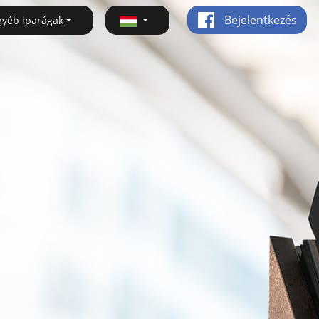
Bejelentkezés
gyéb iparágak