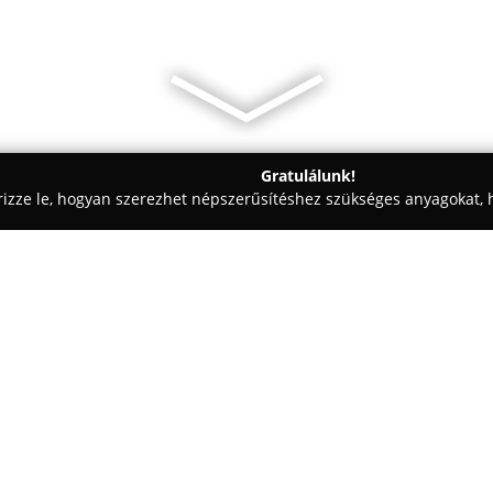
Gratulálunk!
rizze le, hogyan szerezhet népszerűsítéshez szükséges anyagokat, h
váriumok, Kiadók - Budapest
Di-Plant idegennyelvű könyvesbol
Egy cég:
A
Di-Plant idegennyelvű köny
16. szám alatt helyezkedik el, 
jól megközelíthető helyen. Az 