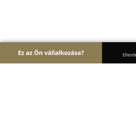
Ez az Ön vállalkozása?
Ellenő
Turul Könyvkereskedelem
Könyvesboltok, Antik
Di-Plant idegennyelvű könyvesbolt