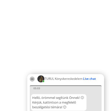
TURUL Könyvkereskedelem
Live chat
05:03
Helló, örömmel segítünk Önnek! 🙂
Kérjük, kattintson a megfelelő
beszélgetési témára! 🙂