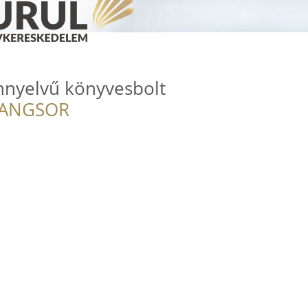
nnyelvű könyvesbolt
RANGSOR