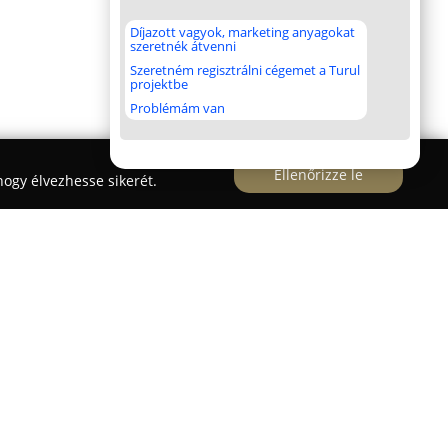
Díjazott vagyok, marketing anyagokat
szeretnék átvenni
Szeretném regisztrálni cégemet a Turul
projektbe
Problémám van
Ellenőrizze le
ogy élvezhesse sikerét.
t
vesbolt
Budapest központjában, a Gyulai Pál utca
a Blaha Lujza tértől mindössze két percnyi sétára,
üzlet évek óta megbízható forrása mindazoknak,