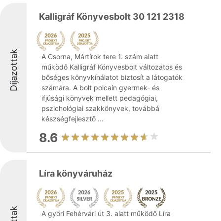
Kalligráf Könyvesbolt 30 121 2318
Díjazottak
A Csorna, Mártírok tere 1. szám alatt
működő Kalligráf Könyvesbolt változatos és
bőséges könyvkínálatot biztosít a látogatók
számára. A bolt polcain gyermek- és
ifjúsági könyvek mellett pedagógiai,
pszichológiai szakkönyvek, továbbá
készségfejlesztő ...
8.6
Líra könyváruház
A győri Fehérvári út 3. alatt működő Líra