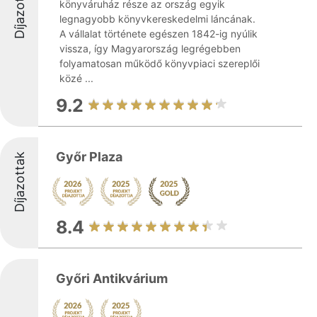
Díjazottak
könyváruház része az ország egyik
legnagyobb könyvkereskedelmi láncának.
A vállalat története egészen 1842-ig nyúlik
vissza, így Magyarország legrégebben
folyamatosan működő könyvpiaci szereplői
közé ...
9.2
Győr Plaza
Díjazottak
8.4
Győri Antikvárium