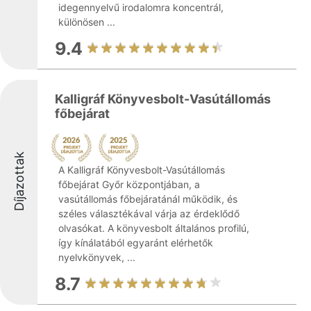
idegennyelvű irodalomra koncentrál,
különösen ...
9.4
Kalligráf Könyvesbolt-Vasútállomás
főbejárat
Díjazottak
A Kalligráf Könyvesbolt-Vasútállomás
főbejárat Győr központjában, a
vasútállomás főbejáratánál működik, és
széles választékával várja az érdeklődő
olvasókat. A könyvesbolt általános profilú,
így kínálatából egyaránt elérhetők
nyelvkönyvek, ...
8.7