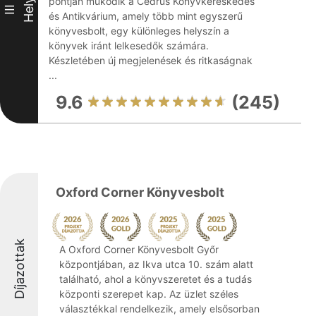
pontján működik a Cédrus Könyvkereskedés
Hely
III
és Antikvárium, amely több mint egyszerű
könyvesbolt, egy különleges helyszín a
könyvek iránt lelkesedők számára.
Készletében új megjelenések és ritkaságnak
...
9.6
(245)
Oxford Corner Könyvesbolt
Díjazottak
A Oxford Corner Könyvesbolt Győr
központjában, az Ikva utca 10. szám alatt
található, ahol a könyvszeretet és a tudás
központi szerepet kap. Az üzlet széles
választékkal rendelkezik, amely elsősorban