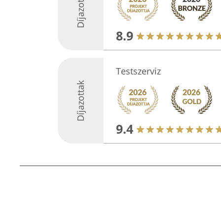
Díjazottak
8.9
Testszerviz
Díjazottak
9.4