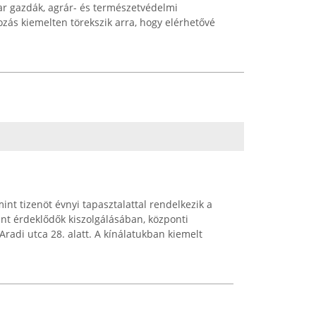
r gazdák, agrár- és természetvédelmi
ozás kiemelten törekszik arra, hogy elérhetővé
int tizenöt évnyi tapasztalattal rendelkezik a
ánt érdeklődők kiszolgálásában, központi
radi utca 28. alatt. A kínálatukban kiemelt