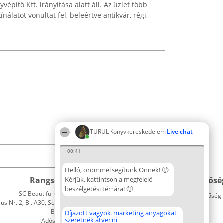
építő Kft. irányítása alatt áll. Az üzlet több
nálatot vonultat fel, beleértve antikvár, régi,
TURUL Könyvkereskedelem
Live chat
00:41
Helló, örömmel segítünk Önnek! 🙂
Rangsorszervező
Kérjük, kattintson a megfelelő
Népszavazás
Elérhetősé
beszélgetési témára! 🙂
SC Beautiful Company S.R.L.
Nyertesek
Elérhetőség
 Nr. 2, Bl. A30, Sc. A, Et. 4, Ap. 13
Az összes
Bukarest 53-238
díjazottak
Díjazott vagyok, marketing anyagokat
szeretnék átvenni
Adószám 36737675
listája