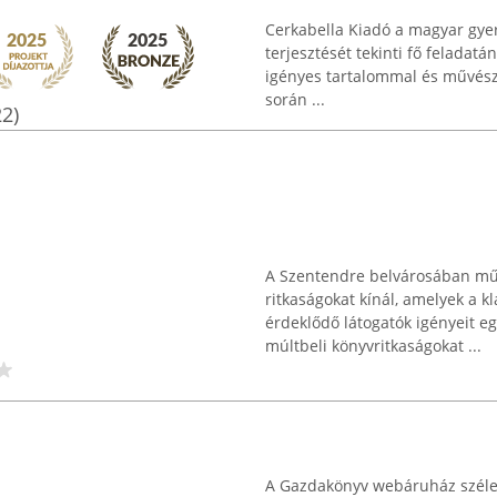
Cerkabella Kiadó a magyar gye
terjesztését tekinti fő feladat
igényes tartalommal és művészi
során ...
22)
A Szentendre belvárosában műk
ritkaságokat kínál, amelyek a 
érdeklődő látogatók igényeit e
múltbeli könyvritkaságokat ...
A Gazdakönyv webáruház széles