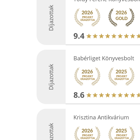
Díjazottak
9.4
Babérliget Könyvesbolt
Díjazottak
8.6
Krisztina Antikvárium
Díjazottak