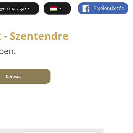
Bejelentkezés
gyéb iparágak
 - Szentendre
ben.
Keresés