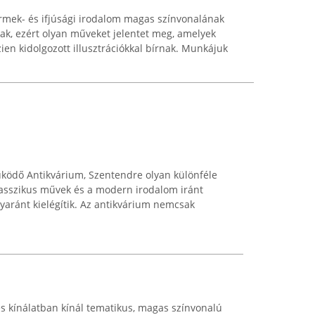
rmek- és ifjúsági irodalom magas színvonalának
ának, ezért olyan műveket jelentet meg, amelyek
en kidolgozott illusztrációkkal bírnak. Munkájuk
ödő Antikvárium, Szentendre olyan különféle
klasszikus művek és a modern irodalom iránt
gyaránt kielégítik. Az antikvárium nemcsak
 kínálatban kínál tematikus, magas színvonalú