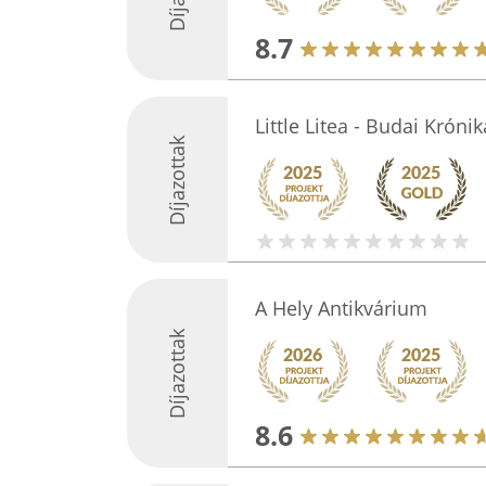
8.7
Little Litea - Budai Króni
Díjazottak
A Hely Antikvárium
Díjazottak
8.6