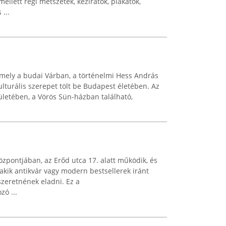
 mellett régi metszetek, kéziratok, plakátok,
...
amely a budai Várban, a történelmi Hess András
kulturális szerepet tölt be Budapest életében. Az
pületében, a Vörös Sün-házban található,
zpontjában, az Erőd utca 17. alatt működik, és
akik antikvár vagy modern bestsellerek iránt
szeretnének eladni. Ez a
ó ...