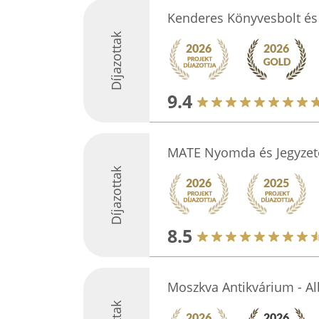
Kenderes Könyvesbolt és P
Díjazottak
9.4
MATE Nyomda és Jegyzete
Díjazottak
8.5
Moszkva Antikvárium - Al