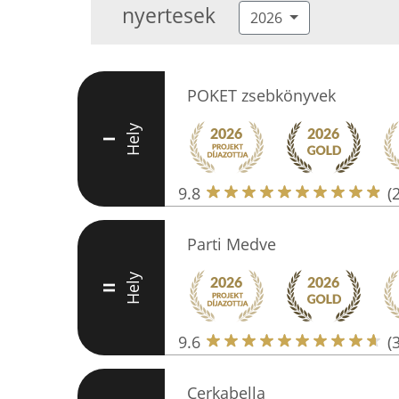
nyertesek
2026
POKET zsebkönyvek
Hely
I
9.8
(
Parti Medve
Hely
II
9.6
(
Cerkabella