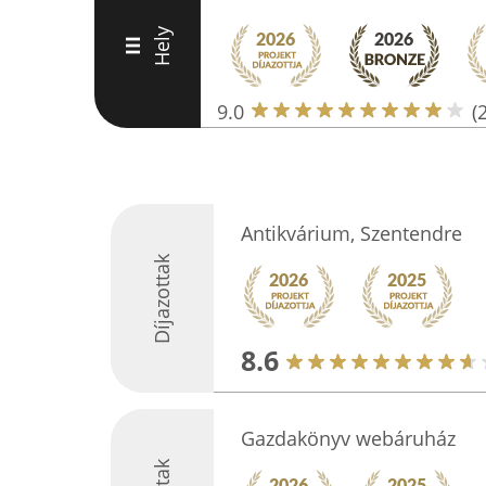
Hely
III
9.0
(
Antikvárium, Szentendre
Díjazottak
8.6
Gazdakönyv webáruház