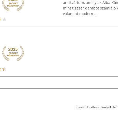
antikvárium, amely az Alba Könyv
mint tízezer darabot számláló kí
valamint modern ...
Bulevardul Aleea Timișul De Sus