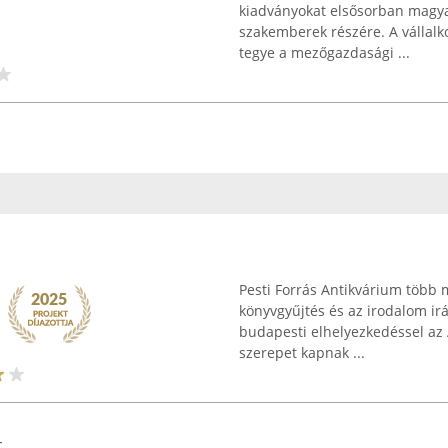
kiadványokat elsősorban magya
szakemberek részére. A vállalk
tegye a mezőgazdasági ...
Pesti Forrás Antikvárium több m
könyvgyűjtés és az irodalom ir
budapesti elhelyezkedéssel az A
szerepet kapnak ...
t