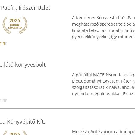
apír-, Írószer Üzlet
A Kenderes Könyvesbolt és Papí
meghatározó szerepet tölt be a
kínálata lefedi az irodalmi mű
gyermekkönyveket, így minden ko
llátó könyvesbolt
A gödöllői MATE Nyomda és Jeg
Élettudományi Egyetem Páter 
szolgáltatásokat kínálva, ahol
nyomdai megoldásokkal. Ez az üz
ba Könyvépítő Kft.
Moszkva Antikvárium a budape