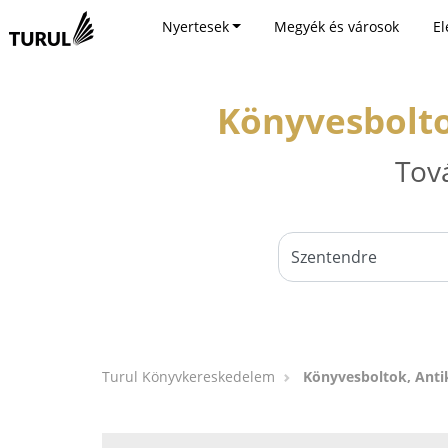
Nyertesek
Megyék és városok
El
Könyvesbolto
Tov
Turul Könyvkereskedelem
Könyvesboltok, Anti