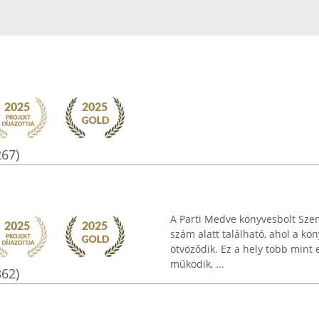
267)
A Parti Medve könyvesbolt Szen
szám alatt található, ahol a k
ötvöződik. Ez a hely több mint 
működik, ...
362)