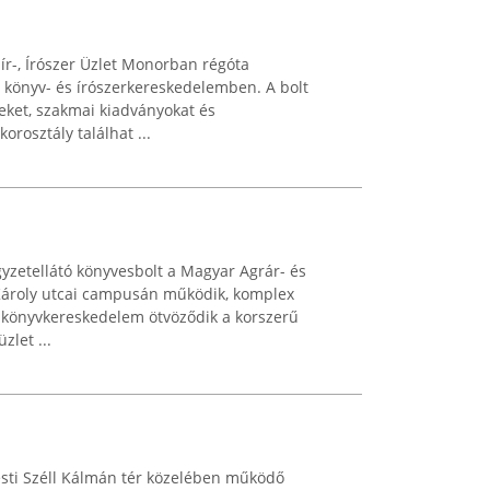
r-, Írószer Üzlet Monorban régóta
 könyv- és írószerkereskedelemben. A bolt
veket, szakmai kiadványokat és
rosztály találhat ...
yzetellátó könyvesbolt a Magyar Agrár- és
Károly utcai campusán működik, komplex
 a könyvkereskedelem ötvöződik a korszerű
let ...
sti Széll Kálmán tér közelében működő