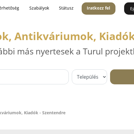
érhetőség
Szabályok
Státusz
Iratkozz fel
E
k, Antikváriumok, Kiadók
ábbi más nyertesek a Turul projekt
kváriumok, Kiadók - Szentendre