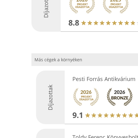
Díjazottak
8.8
Más cégek a környéken
Pesti Forrás Antikvárium
Díjazottak
9.1
Toldy Ferenc Könyvesbol