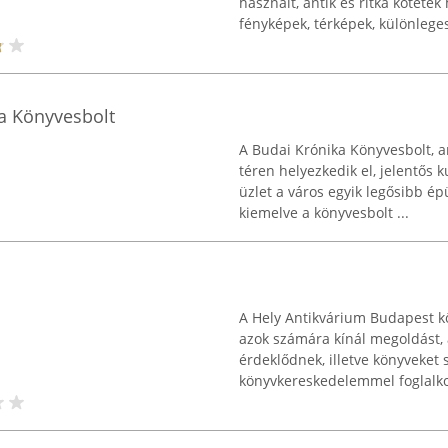
használt, antik és ritka kötetek
fényképek, térképek, különleges 
ka Könyvesbolt
A Budai Krónika Könyvesbolt, 
téren helyezkedik el, jelentős 
üzlet a város egyik legősibb é
kiemelve a könyvesbolt ...
A Hely Antikvárium Budapest kö
azok számára kínál megoldást, 
érdeklődnek, illetve könyveket 
könyvkereskedelemmel foglalkoz