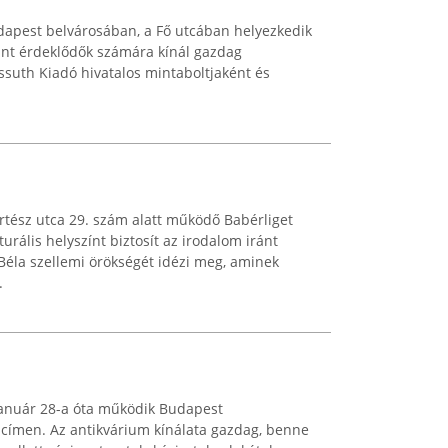
dapest belvárosában, a Fő utcában helyezkedik
iránt érdeklődők számára kínál gazdag
ossuth Kiadó hivatalos mintaboltjaként és
rtész utca 29. szám alatt működő Babérliget
urális helyszínt biztosít az irodalom iránt
Béla szellemi örökségét idézi meg, aminek
.
 január 28-a óta működik Budapest
 címen. Az antikvárium kínálata gazdag, benne